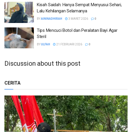
Kisah Saidah: Hanya Sempat Menyusui Sehari,
Lalu Kehilangan Selamanya
BY
AININADHIRAH
3 MARET 2026
0
Tips Mencuci Botol dan Peralatan Bayi Agar
Steril
BY
ULFAH
21 FEBRUARI 2026
0
Discussion about this post
CERITA