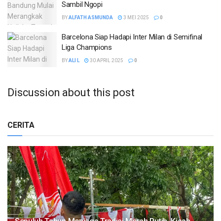
Sambil Ngopi
BY
ALFATH ASMUNDA
3 MEI 2025
0
Barcelona Siap Hadapi Inter Milan di Semifinal
Liga Champions
BY
ALI L
30 APRIL 2025
0
Discussion about this post
CERITA