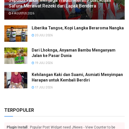
Sepuluh Tahun Menjaga Tradisi Merah Putih, Kisah
Safura Merawat Rezeki dari Lapak Bendera
4 AGUSTUS 2026
Liberika Tangse, Kopi Langka Beraroma Nangka
20 JULI 2026
Dari Lhoknga, Anyaman Bambu Menganyam
Jalan ke Pasar Dunia
19 JULI 2026
Kehilangan Kaki dan Suami, Asmiati Menyimpan
Harapan untuk Kembali Berdiri
17 JULI 2026
TERPOPULER
Plugin Install
: Popular Post Widget need JNews - View Counter to be