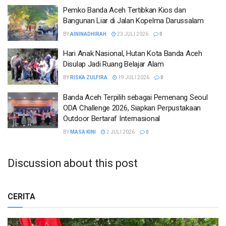
Pemko Banda Aceh Tertibkan Kios dan
Bangunan Liar di Jalan Kopelma Darussalam
BY
AININADHIRAH
23 JULI 2026
0
Hari Anak Nasional, Hutan Kota Banda Aceh
Disulap Jadi Ruang Belajar Alam
BY
RISKA ZULFIRA
19 JULI 2026
0
Banda Aceh Terpilih sebagai Pemenang Seoul
ODA Challenge 2026, Siapkan Perpustakaan
Outdoor Bertaraf Internasional
BY
MASA KINI
2 JULI 2026
0
Discussion about this post
CERITA