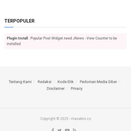
TERPOPULER
Plugin Install
: Popular Post Widget need JNews - View Counter to be
installed
Tentang Kami
Redaksi
Kode Etik
Pedoman Media Siber
Disclaimer
Privacy
Copyright © 2025 - masakini.co