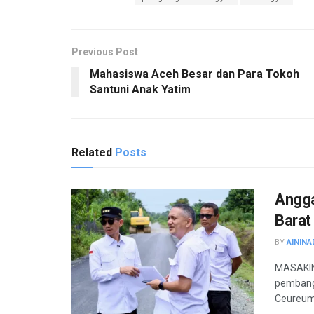
Previous Post
Mahasiswa Aceh Besar dan Para Tokoh
Santuni Anak Yatim
Related
Posts
Angga
Barat
BY
AININA
MASAKINI
pembang
Ceureume