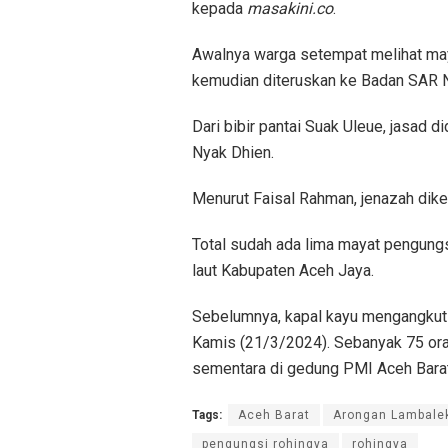
kepada
masakini.co
.
Awalnya warga setempat melihat mayat
kemudian diteruskan ke Badan SAR 
Dari bibir pantai Suak Uleue, jasad
Nyak Dhien.
Menurut Faisal Rahman, jenazah dik
Total sudah ada lima mayat pengungs
laut Kabupaten Aceh Jaya.
Sebelumnya, kapal kayu mengangkut p
Kamis (21/3/2024). Sebanyak 75 ora
sementara di gedung PMI Aceh Barat
Tags:
Aceh Barat
Arongan Lambale
pengungsi rohingya
rohingya