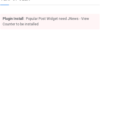
Plugin Install
: Popular Post Widget need JNews - View
Counter to be installed