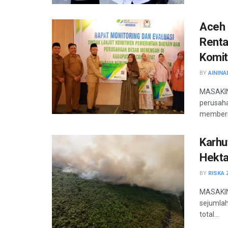
Aceh 
Renta
Komit
BY
AININA
MASAKIN
perusah
memberik
Karhu
Hekta
BY
RISKA 
MASAKINI
sejumlah
total...