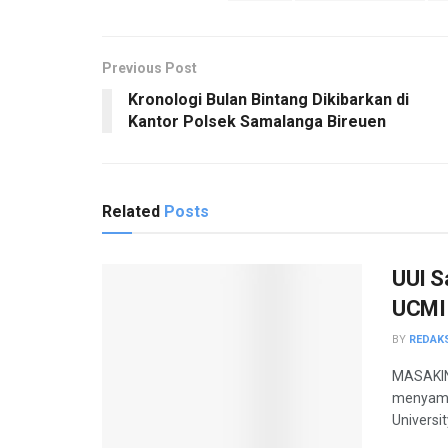
Previous Post
Kronologi Bulan Bintang Dikibarkan di
Kantor Polsek Samalanga Bireuen
Related
Posts
UUI S
UCMI 
BY
REDAK
MASAKINI
menyamb
Universit