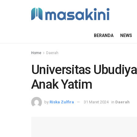
BERANDA
NEWS
Home
Daerah
Universitas Ubudiy
Anak Yatim
by
Riska Zulfira
31 Maret 2024
in
Daerah