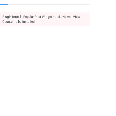
Plugin Install
: Popular Post Widget need JNews - View
Counter to be installed