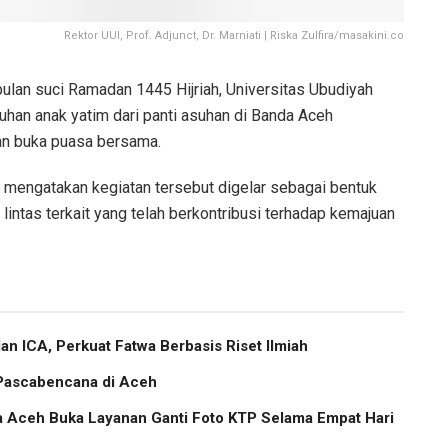
Rektor UUI, Prof. Adjunct, Dr. Marniati | Riska Zulfira/masakini.co
an suci Ramadan 1445 Hijriah, Universitas Ubudiyah
uhan anak yatim dari panti asuhan di Banda Aceh
an buka puasa bersama.
ati mengatakan kegiatan tersebut digelar sebagai bentuk
 lintas terkait yang telah berkontribusi terhadap kemajuan
 ICA, Perkuat Fatwa Berbasis Riset Ilmiah
 Pascabencana di Aceh
a Aceh Buka Layanan Ganti Foto KTP Selama Empat Hari