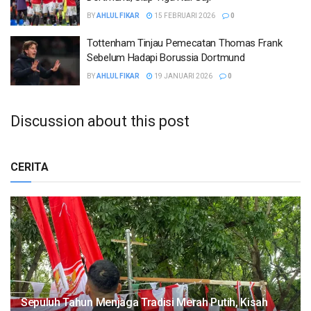
BY
AHLUL FIKAR
15 FEBRUARI 2026
0
Tottenham Tinjau Pemecatan Thomas Frank
Sebelum Hadapi Borussia Dortmund
BY
AHLUL FIKAR
19 JANUARI 2026
0
Discussion about this post
CERITA
Sepuluh Tahun Menjaga Tradisi Merah Putih, Kisah