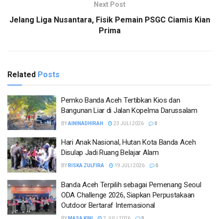
Next Post
Jelang Liga Nusantara, Fisik Pemain PSGC Ciamis Kian
Prima
Related
Posts
Pemko Banda Aceh Tertibkan Kios dan
Bangunan Liar di Jalan Kopelma Darussalam
BY
AININADHIRAH
23 JULI 2026
0
Hari Anak Nasional, Hutan Kota Banda Aceh
Disulap Jadi Ruang Belajar Alam
BY
RISKA ZULFIRA
19 JULI 2026
0
Banda Aceh Terpilih sebagai Pemenang Seoul
ODA Challenge 2026, Siapkan Perpustakaan
Outdoor Bertaraf Internasional
BY
MASA KINI
2 JULI 2026
0