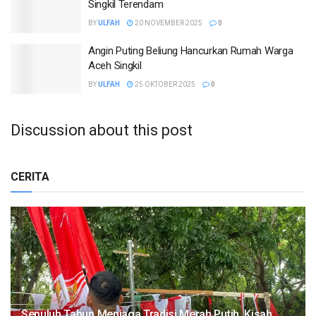
Singkil Terendam
BY
ULFAH
20 NOVEMBER 2025
0
Angin Puting Beliung Hancurkan Rumah Warga
Aceh Singkil
BY
ULFAH
25 OKTOBER 2025
0
Discussion about this post
CERITA
Sepuluh Tahun Menjaga Tradisi Merah Putih, Kisah