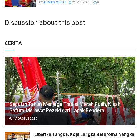
BY
AHMAD MUFTI
21 MEI 2026
0
Discussion about this post
CERITA
Sepuluh Tahun Menjaga Tradisi Merah Putih, Kisah
Safura Merawat Rezeki dari Lapak Bendera
4 AGUSTUS 2026
Liberika Tangse, Kopi Langka Beraroma Nangka