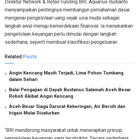
Direktur
Network & Retail Funding
BRI, Aquarius
Rudianto
menyampaikan
pentingnya
membangun
pemahaman
dasar
mengenai
pengelolaan
uang
sejak
usia
muda
sebagai
langkah
awal
menuju
kemerdekaan
finansial
.
Ia
menekankan
pengelolaan
ke
uang
an
perlu
dimulai
dengan
langkah
sederhana
,
seperti
membuat
klasifikasi
pengeluaran
.
Related
Posts
Angin Kencang Masih Terjadi, Lima Pohon Tumbang
dalam Sehari
Balai Pengajian di Dayah Bustanus Salamah Aceh Besar
Roboh Akibat Angin Kencang
Aceh Besar Siaga Darurat Kekeringan, Air Bersih dan
Irigasi Mulai Disalurkan
“BRI
mendorong
masyarakat
untuk
menerapkan
prinsip
pengelolaan
keuangan
yang
terstruktur
.
Secara
sederhana
,