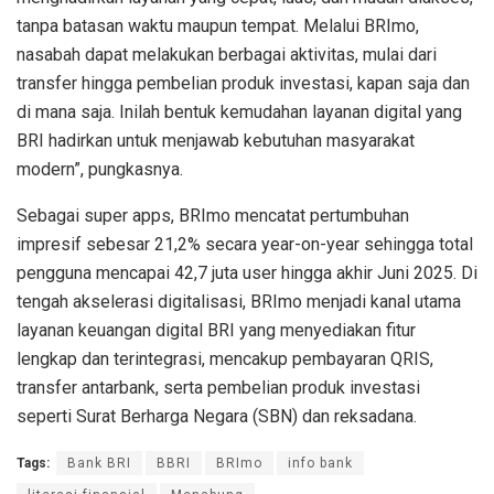
tanpa
batasan
waktu
maupun
tempat
.
Melalui
BRImo
,
nasabah
dapat
melakukan
berbagai
aktivitas
,
mulai
dari
transfer
hingga
pembelian
produk
investasi
,
kapan
saja
dan
di mana
saja
.
Inilah
bentuk
kemudahan
layanan
digital yang
BRI
hadirkan
untuk
menjawab
kebutuhan
masyarakat
modern”
,
pungkasnya
.
Sebagai
super apps,
BRImo
mencatat
pertumbuhan
impresif
sebesar
21,2%
secara
year-on-year
sehingga
total
pengguna
mencapai
42,7
juta
user
hingga
akhir
Juni
2025. Di
tengah
akselerasi
digitalisasi
,
BRImo
menjadi
kanal
utama
layanan
keuangan
digital BRI yang
menyediakan
fitur
lengkap
dan
terintegrasi
,
mencakup
pembayaran
QRIS,
transfer
antarbank
,
serta
pembelian
produk
investasi
seperti
Surat
Berharga
Negara (SBN) dan
reksa
dana.
Tags:
Bank BRI
BBRI
BRImo
info bank