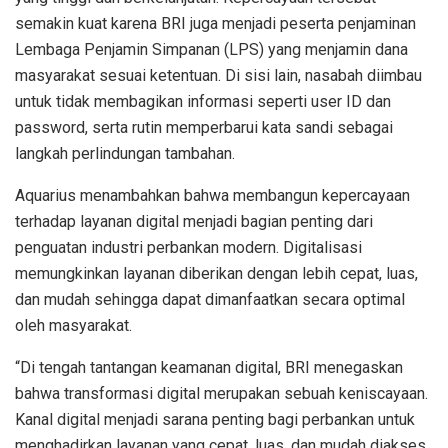
semakin
kuat
karena
BRI juga
menjadi
peserta
penjaminan
Lembaga
Penjamin
Simpanan
(LPS) yang
menjamin
dana
masyarakat
sesuai
ketentuan
.
Di
sisi
lain,
nasabah
diimbau
untuk
tidak
membagikan
informasi
seperti
user ID dan
password
,
serta
rutin
memperbarui
kata
sandi
sebagai
langkah
perlindungan
tambahan
.
Aquarius
menambahkan
bahwa
membangun
kepercayaan
terhadap
layanan
digital
menjadi
bagian
penting
dari
penguatan
industri
perbankan
modern.
Digitalisasi
memungkinkan
layanan
diberikan
dengan
lebih
cepat
,
luas
,
dan
mudah
sehingga
dapat
dimanfaatkan
secara
optimal
oleh
masyarakat
.
“Di
tengah
tantangan
keamanan
digital, BRI
menegaskan
bahwa
transformasi
digital
merupakan
sebuah
keniscayaan
.
Kanal
digital
menjadi
sarana
penting
bagi
perbankan
untuk
menghadirkan
layanan
yang
cepat
,
luas
, dan
mudah
diakses
,