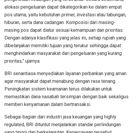
alokasi
pengeluaran
dapat
dikategorikan
ke
dalam
empat
pos
utama
,
yaitu
kebutuhan
primer,
investasi
atau
tabungan
,
hiburan
,
serta
dana
cadangan
.
Komposisi
dari
masing-
masing
pos
dapat
diatur
sesuai
kemampuan
dan
prioritas
.
Dengan
adanya
klasifikasi
yang
jelas
ini
,
setiap
rupiah yang
dibelanjakan
memiliki
tujuan
yang
terukur
sehingga
dapat
menghindarkan
masyarakat
dari
pengeluaran
yang
kurang
prioritas
,”
ujarnya
.
BRI
senantiasa
menyediakan
layanan
perbankan
yang
aman
agar
masyarakat
dapat
menabung
dengan
rasa
tenang
.
Peningkatan
sistem
keamanan
terus
dilakukan
untuk
memastikan
dana
nasabah
tersimpan
dengan
baik
sekaligus
memberi
kenyamanan
dalam
bertransaksi
.
Sebagai
bagian
dari
industri
jasa
keuangan
yang
highly
regulated
, BRI
dituntut
menjalankan
standar
perlindungan
yang
tinggi
dan
berkelanjutan
.
Kepercayaan
tersebut