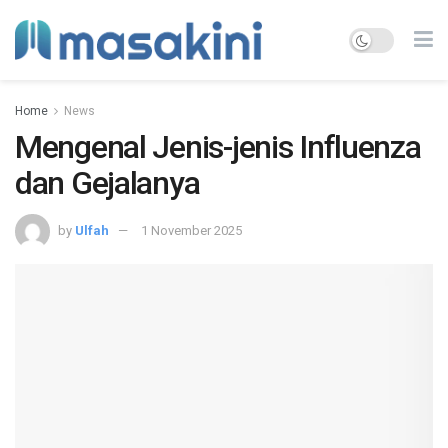
Home
News
Mengenal Jenis-jenis Influenza
dan Gejalanya
by
Ulfah
1 November 2025