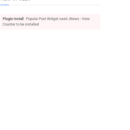
Plugin Install
: Popular Post Widget need JNews - View
Counter to be installed