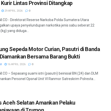
 Kurir Lintas Provinsi Ditangkap
29 APRIL 2026
0
.CO - Direktorat Reserse Narkoba Polda Sumatera Utara
lkan upaya penyelundupan narkotika jenis sabu seberat 22
(kg) yang diduga...
ng Sepeda Motor Curian, Pasutri di Banda
Diamankan Bersama Barang Bukti
SI
16 APRIL 2026
0
.CO – Sepasang suami istri (pasutri) beinisial BN (24) dan DLM
mankan Personel Opsnal Unit VI Ranmor Satreskrim Polresta...
s Aceh Selatan Amankan Pelaku
niayaan di Trumon