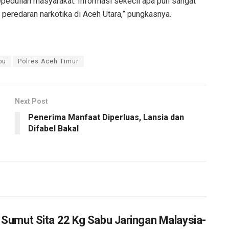
epedulian masyarakat. Informasi sekecil apa pun sangat
redaran narkotika di Aceh Utara,” pungkasnya.
bu
Polres Aceh Timur
Next Post
Penerima Manfaat Diperluas, Lansia dan
Difabel Bakal
 Sumut Sita 22 Kg Sabu Jaringan Malaysia-