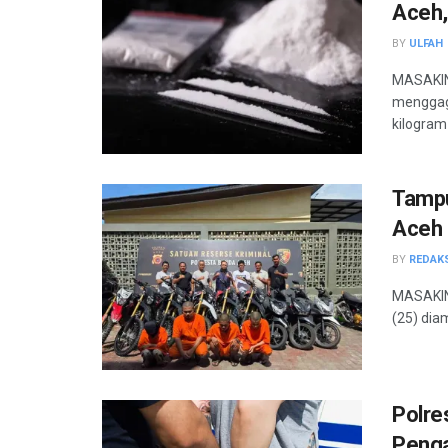
Aceh,
BY
ULFAH
MASAKINI
menggaga
kilogram 
Tampu
Aceh 
BY
REDAK
MASAKINI
(25) dia
Polre
Penga