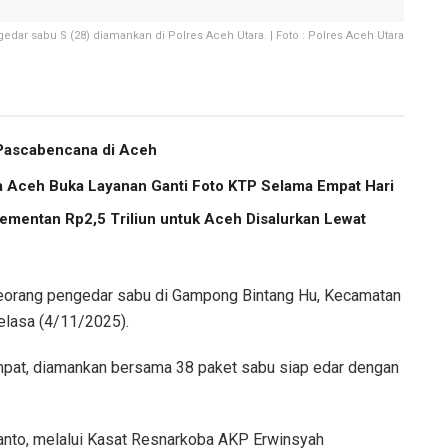
edar sabu S (28) diamankan di Polres Aceh Utara. | Foto : Polres Aceh Utara
 Pascabencana di Aceh
a Aceh Buka Layanan Ganti Foto KTP Selama Empat Hari
ementan Rp2,5 Triliun untuk Aceh Disalurkan Lewat
eorang pengedar sabu di Gampong Bintang Hu, Kecamatan
elasa (4/11/2025).
empat, diamankan bersama 38 paket sabu siap edar dengan
ianto, melalui Kasat Resnarkoba AKP Erwinsyah