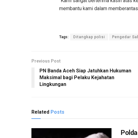
“Kami sangat berterima kasih atas k
membantu kami dalam memberantas pe
Tags:
Ditangkap polisi
Pengedar Sa
Previous Post
PN Banda Aceh Siap Jatuhkan Hukuman
Maksimal bagi Pelaku Kejahatan
Lingkungan
Related
Posts
Polda