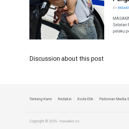
BY
REDAK
MASAKINI
Selatan 
pelaku p
Discussion about this post
Tentang Kami
Redaksi
Kode Etik
Pedoman Media S
Copyright © 2025 - masakini.co