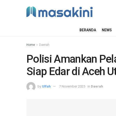
BERANDA
NEWS
Home
Daerah
Polisi Amankan Pel
Siap Edar di Aceh U
by
Ulfah
7 November 2025
in
Daerah