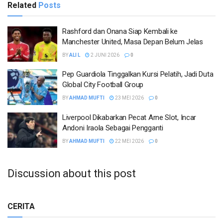
Related
Posts
Rashford dan Onana Siap Kembali ke
Manchester United, Masa Depan Belum Jelas
BY
ALI L
2 JUNI 2026
0
Pep Guardiola Tinggalkan Kursi Pelatih, Jadi Duta
Global City Football Group
BY
AHMAD MUFTI
23 MEI 2026
0
Liverpool Dikabarkan Pecat Arne Slot, Incar
Andoni Iraola Sebagai Pengganti
BY
AHMAD MUFTI
22 MEI 2026
0
Discussion about this post
CERITA