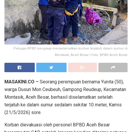
Petugas BPBD berupaya menyelamatkan korban terjatuh dalam sumur di
Montasik, Aceh Besar | Foto: BPBD Aceh Besar
MASAKINI.CO –
Seorang perempuan bernama Yunita (50),
warga Dusun Mon Ceubeuh, Gampong Reudeup, Kecamatan
Montasik, Aceh Besar, berhasil diselamatkan setelah
terjatuh ke dalam sumur sedalam sekitar 10 meter, Kamis
(21/5/2026) sore.
Korban dievakuasi oleh personel BPBD Aceh Besar