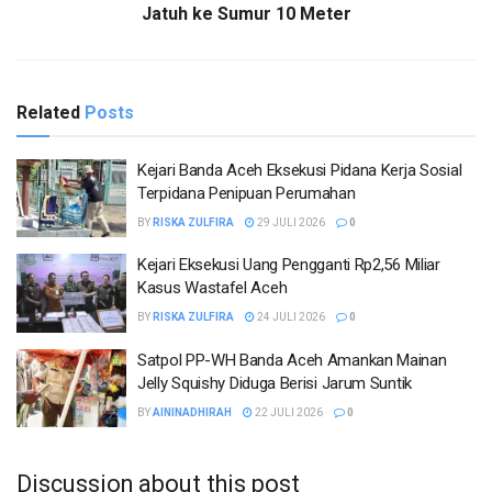
Jatuh ke Sumur 10 Meter
Related
Posts
Kejari Banda Aceh Eksekusi Pidana Kerja Sosial
Terpidana Penipuan Perumahan
BY
RISKA ZULFIRA
29 JULI 2026
0
Kejari Eksekusi Uang Pengganti Rp2,56 Miliar
Kasus Wastafel Aceh
BY
RISKA ZULFIRA
24 JULI 2026
0
Satpol PP-WH Banda Aceh Amankan Mainan
Jelly Squishy Diduga Berisi Jarum Suntik
BY
AININADHIRAH
22 JULI 2026
0
Discussion about this post