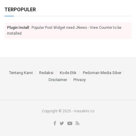
TERPOPULER
Plugin Install
: Popular Post Widget need JNews - View Counter to be
installed
Tentang Kami
Redaksi
Kode Etik
Pedoman Media Siber
Disclaimer
Privacy
Copyright © 2025 - masakini.co