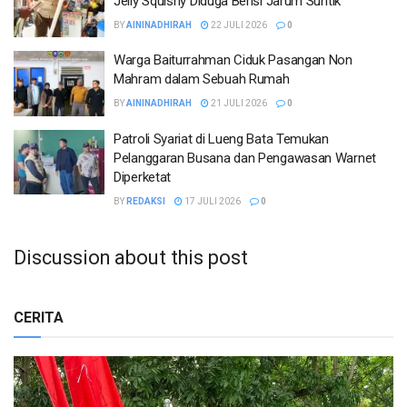
Jelly Squishy Diduga Berisi Jarum Suntik
BY
AININADHIRAH
22 JULI 2026
0
Warga Baiturrahman Ciduk Pasangan Non
Mahram dalam Sebuah Rumah
BY
AININADHIRAH
21 JULI 2026
0
Patroli Syariat di Lueng Bata Temukan
Pelanggaran Busana dan Pengawasan Warnet
Diperketat
BY
REDAKSI
17 JULI 2026
0
Discussion about this post
CERITA