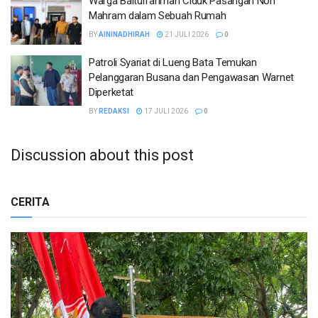
Warga Baiturrahman Ciduk Pasangan Non
Mahram dalam Sebuah Rumah
BY
AININADHIRAH
21 JULI 2026
0
Patroli Syariat di Lueng Bata Temukan
Pelanggaran Busana dan Pengawasan Warnet
Diperketat
BY
REDAKSI
17 JULI 2026
0
Discussion about this post
CERITA