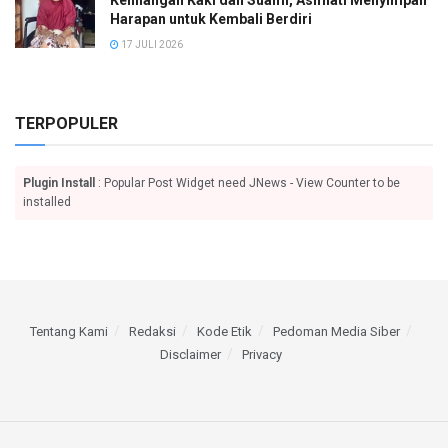
Kehilangan Kaki dan Suami, Asmiati Menyimpan
Harapan untuk Kembali Berdiri
17 JULI 2026
TERPOPULER
Plugin Install
: Popular Post Widget need JNews - View Counter to be
installed
Tentang Kami
Redaksi
Kode Etik
Pedoman Media Siber
Disclaimer
Privacy