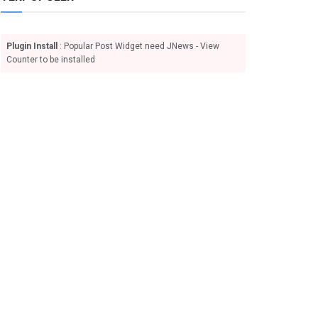
Plugin Install
: Popular Post Widget need JNews - View
Counter to be installed