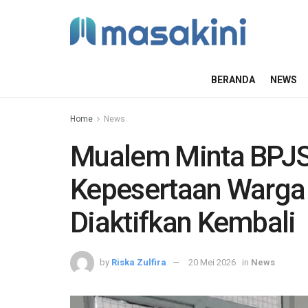
BERANDA
NEWS
Home
News
Mualem Minta BPJS 
Kepesertaan Warga
Diaktifkan Kembali
by
Riska Zulfira
20 Mei 2026
in
News