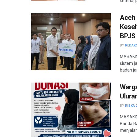
ketenagak
Aceh 
Keseh
BPJS 
BY
REDAK
MASAKIN
sistem j
badan ja
Warga
Ulura
BY
RISKA 
MASAKIN
Banda R
menjalani