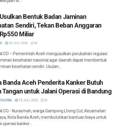
erjaan di...
Usulkan Bentuk Badan Jaminan
atan Sendiri, Tekan Beban Anggaran
Rp550 Miliar
SI
23 JULI 2026
0
I.CO – Pemerintah Aceh mengusulkan perubahan regulasi
aminan kesehatan nasional agar daerah dapat membentuk
minan kesehatan sendiri. Usulan...
 Banda Aceh Penderita Kanker Butuh
n Tangan untuk Jalani Operasi di Bandung
ZULFIRA
18 JULI 2026
0
I.CO - Nurasmah, warga Gampong Lhong Cut, Kecamatan
aya, Kota Banda Aceh, membutuhkan bantuan biaya untuk
 operasi kanker...