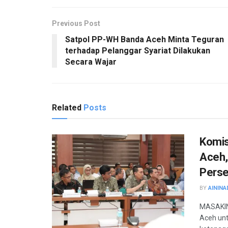
Previous Post
Satpol PP-WH Banda Aceh Minta Teguran
terhadap Pelanggar Syariat Dilakukan
Secara Wajar
Related
Posts
Komis
Aceh,
Pers
BY
AININA
MASAKINI
Aceh un