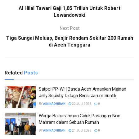
Al Hilal Tawari Gaji 1,85 Triliun Untuk Robert
Lewandowski
Next Post
Tiga Sungai Meluap, Banjir Rendam Sekitar 200 Rumah
di Aceh Tenggara
Related
Posts
Satpol PP-WH Banda Aceh Amankan Mainan
Jelly Squishy Diduga Berisi Jarum Suntik
BY
AININADHIRAH
22 JULI 2026
0
Warga Baiturrahman Ciduk Pasangan Non
Mahram dalam Sebuah Rumah
BY
AININADHIRAH
21 JULI 2026
0