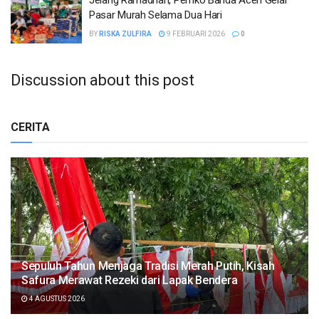
Pasar Murah Selama Dua Hari
BY
RISKA ZULFIRA
9 FEBRUARI 2026
0
Discussion about this post
CERITA
Sepuluh Tahun Menjaga Tradisi Merah Putih, Kisah
Safura Merawat Rezeki dari Lapak Bendera
4 AGUSTUS 2026