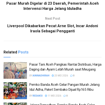
Pasar Murah Digelar di 23 Daerah, Pemerintah Aceh
Intervensi Harga Jelang Iduladha
Next Post
Liverpool Dikabarkan Pecat Arne Slot, Incar Andoni
Iraola Sebagai Pengganti
Related
Posts
Pasar Tani Aceh Pangkas Rantai Distribusi, Harga
Daging dan Ayam Lebih Murah saat Meugang
BY
AININADHIRAH
25 MEI 2026
0
Pemko Banda Aceh Gelar Pangan Murah Jelang
Idul Adha, Paket Sembako Dijual Rp165 Ribu
BY
REDAKSI
11 MEI 2026
0
Jelang Ramadhan, Pemko Banda Aceh Gelar