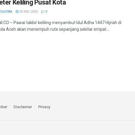
eter Keliling Pusat Kota
ZULFIRA
26 MEI 2026
0
.CO – Pawai takbir keliling menyambut Idul Adha 1447 Hijriah di
da Aceh akan menempuh rute sepanjang sekitar empat...
iber
Disclaimer
Privacy