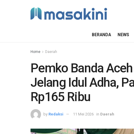
BERANDA
NEWS
Home
Daerah
Pemko Banda Aceh 
Jelang Idul Adha, P
Rp165 Ribu
by
Redaksi
11 Mei 2026
in
Daerah