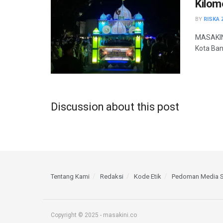
Kilom
BY
RISKA 
MASAKINI
Kota Ban
Discussion about this post
Tentang Kami
Redaksi
Kode Etik
Pedoman Media S
Copyright © 2025 - masakini.co