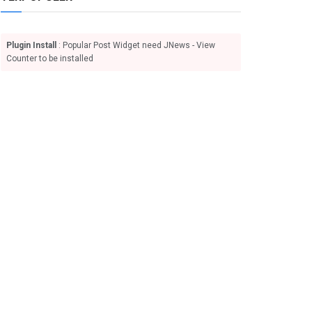
Plugin Install
: Popular Post Widget need JNews - View
Counter to be installed