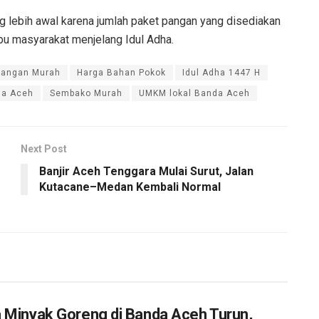
lebih awal karena jumlah paket pangan yang disediakan
rbu masyarakat menjelang Idul Adha.
Pangan Murah
Harga Bahan Pokok
Idul Adha 1447 H
da Aceh
Sembako Murah
UMKM lokal Banda Aceh
Next Post
Banjir Aceh Tenggara Mulai Surut, Jalan
Kutacane–Medan Kembali Normal
 Minyak Goreng di Banda Aceh Turun,