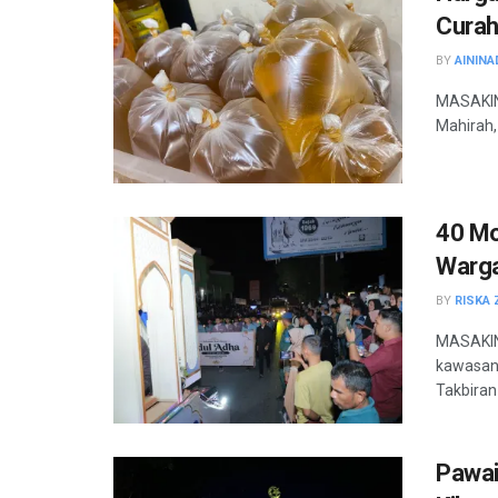
Curah
BY
AININA
MASAKINI
Mahirah,
40 Mo
Warga
BY
RISKA 
MASAKINI
kawasan
Takbiran 
Pawai