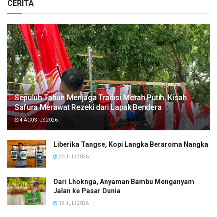
CERITA
Sepuluh Tahun Menjaga Tradisi Merah Putih, Kisah
Safura Merawat Rezeki dari Lapak Bendera
4 AGUSTUS 2026
Liberika Tangse, Kopi Langka Beraroma Nangka
20 JULI 2026
Dari Lhoknga, Anyaman Bambu Menganyam
Jalan ke Pasar Dunia
19 JULI 2026