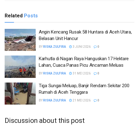
Related
Posts
Angin Kencang Rusak 58 Huntara di Aceh Utara,
Belasan Unit Hancur
BY
RISKA ZULFIRA
3 JUNI 2026
0
Karhutla di Nagan Raya Hanguskan 17 Hektare
Lahan, Cuaca Panas Picu Ancaman Meluas
BY
RISKA ZULFIRA
31 MEI 2026
0
Tiga Sungai Meluap, Banjir Rendam Sekitar 200
Rumah di Aceh Tenggara
BY
RISKA ZULFIRA
21 MEI 2026
0
Discussion about this post