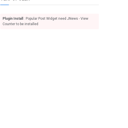
Plugin Install
: Popular Post Widget need JNews - View
Counter to be installed