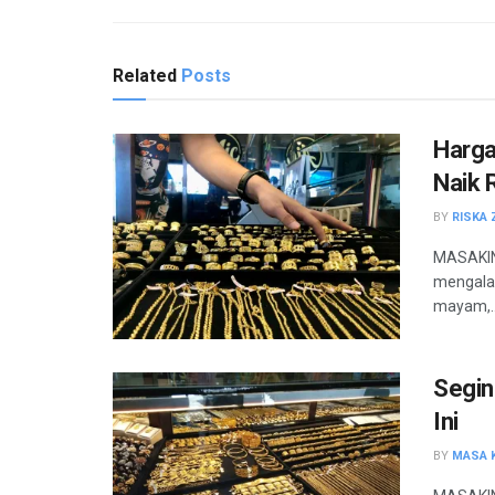
Related
Posts
Harga
Naik 
BY
RISKA 
MASAKINI
mengalam
mayam,..
Segin
Ini
BY
MASA K