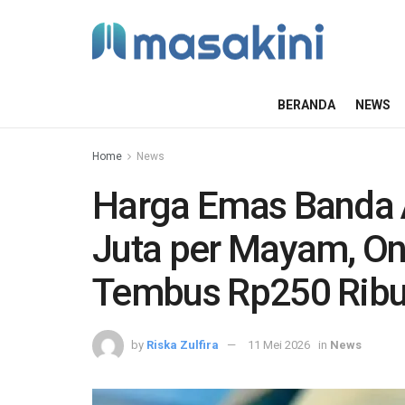
BERANDA
NEWS
Home
News
Harga Emas Banda A
Juta per Mayam, O
Tembus Rp250 Rib
by
Riska Zulfira
11 Mei 2026
in
News