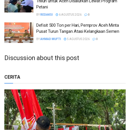
Triliun untuk Aceh Disalurkan Lewat Program
Petani
BY
REDAKSI
6 AGUSTUS 2026
0
Defisit 500 Ton per Hari, Pemprov Aceh Minta
Pusat Turun Tangan Atasi Kelangkaan Semen
BY
AHMAD MUFTI
5 AGUSTUS 2026
0
Discussion about this post
CERITA