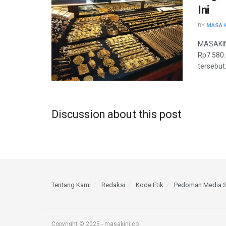
Ini
BY
MASA K
MASAKINI
Rp7.580
tersebut.
Discussion about this post
Tentang Kami
Redaksi
Kode Etik
Pedoman Media S
Copyright © 2025 - masakini.co