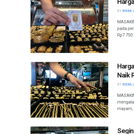
Harga
BY
RISKA 
MASAKIN
pada per
Rp7.750.0
Harga
Naik 
BY
RISKA 
MASAKINI
mengalam
mayam,..
Segin