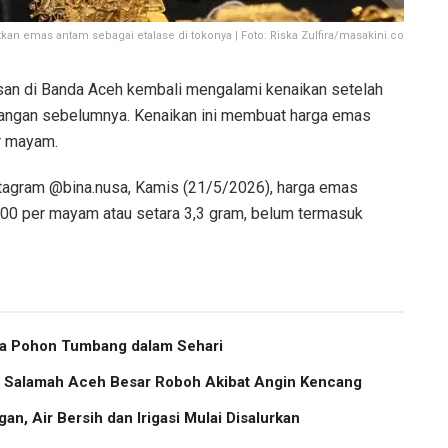
 emas antam sebagai etalase di tokonya | Foto: Riska Zulfira/masakini.co
an di Banda Aceh kembali mengalami kenaikan setelah
gangan sebelumnya. Kenaikan ini membuat harga emas
r mayam.
tagram @bina.nusa, Kamis (21/5/2026), harga emas
000 per mayam atau setara 3,3 gram, belum termasuk
ma Pohon Tumbang dalam Sehari
us Salamah Aceh Besar Roboh Akibat Angin Kencang
an, Air Bersih dan Irigasi Mulai Disalurkan