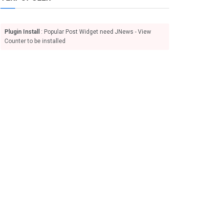
Plugin Install
: Popular Post Widget need JNews - View
Counter to be installed