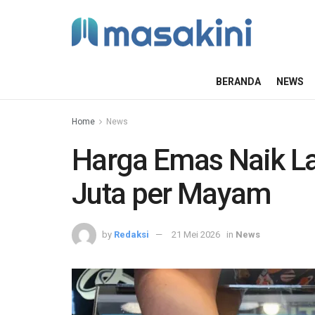
BERANDA
NEWS
Home
News
Harga Emas Naik L
Juta per Mayam
by
Redaksi
21 Mei 2026
in
News