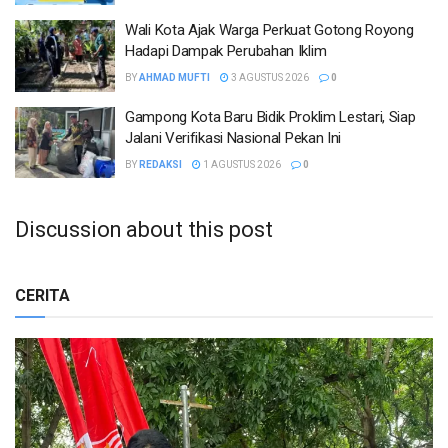
Wali Kota Ajak Warga Perkuat Gotong Royong
Hadapi Dampak Perubahan Iklim
BY
AHMAD MUFTI
3 AGUSTUS 2026
0
Gampong Kota Baru Bidik Proklim Lestari, Siap
Jalani Verifikasi Nasional Pekan Ini
BY
REDAKSI
1 AGUSTUS 2026
0
Discussion about this post
CERITA