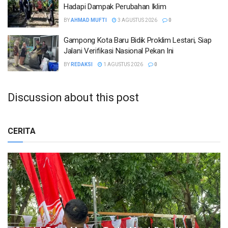
Hadapi Dampak Perubahan Iklim
BY
AHMAD MUFTI
3 AGUSTUS 2026
0
Gampong Kota Baru Bidik Proklim Lestari, Siap
Jalani Verifikasi Nasional Pekan Ini
BY
REDAKSI
1 AGUSTUS 2026
0
Discussion about this post
CERITA