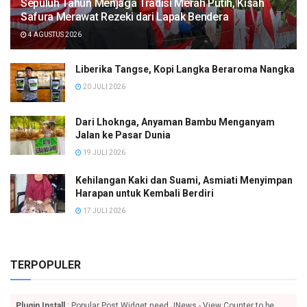
Sepuluh Tahun Menjaga Tradisi Merah Putih, Kisah
Safura Merawat Rezeki dari Lapak Bendera
4 AGUSTUS 2026
Liberika Tangse, Kopi Langka Beraroma Nangka
20 JULI 2026
Dari Lhoknga, Anyaman Bambu Menganyam
Jalan ke Pasar Dunia
19 JULI 2026
Kehilangan Kaki dan Suami, Asmiati Menyimpan
Harapan untuk Kembali Berdiri
17 JULI 2026
TERPOPULER
Plugin Install
: Popular Post Widget need JNews - View Counter to be