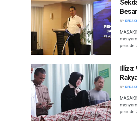
Sekda
Besar
BY
REDAK
MASAKINI
menyamp
periode 
Illiz
Rakya
BY
REDAK
MASAKINI
menyamp
periode 2