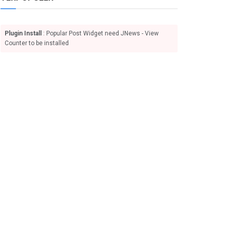
Plugin Install
: Popular Post Widget need JNews - View
Counter to be installed