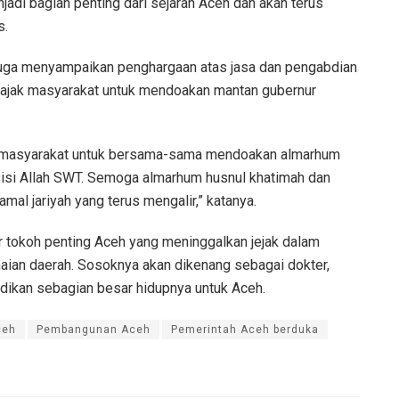
jadi bagian penting dari sejarah Aceh dan akan terus
s.
juga menyampaikan penghargaan atas jasa dan pengabdian
ajak masyarakat untuk mendoakan mantan gubernur
h masyarakat untuk bersama-sama mendoakan almarhum
sisi Allah SWT. Semoga almarhum husnul khatimah dan
al jariyah yang terus mengalir,” katanya.
tokoh penting Aceh yang meninggalkan jejak dalam
ian daerah. Sosoknya akan dikenang sebagai dokter,
ikan sebagian besar hidupnya untuk Aceh.
ceh
Pembangunan Aceh
Pemerintah Aceh berduka