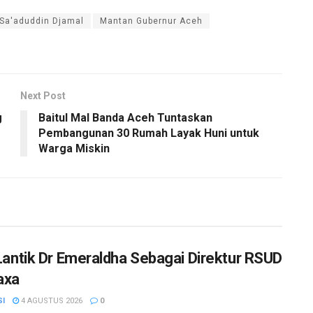
a Sa'aduddin Djamal
Mantan Gubernur Aceh
Next Post
g
Baitul Mal Banda Aceh Tuntaskan
Pembangunan 30 Rumah Layak Huni untuk
Warga Miskin
a Lantik Dr Emeraldha Sebagai Direktur RSUD
axa
SI
4 AGUSTUS 2026
0