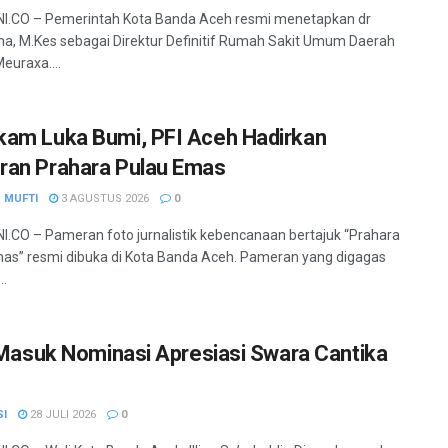
I.CO – Pemerintah Kota Banda Aceh resmi menetapkan dr
a, M.Kes sebagai Direktur Definitif Rumah Sakit Umum Daerah
euraxa....
am Luka Bumi, PFI Aceh Hadirkan
an Prahara Pulau Emas
 MUFTI
3 AGUSTUS 2026
0
.CO – Pameran foto jurnalistik kebencanaan bertajuk “Prahara
as” resmi dibuka di Kota Banda Aceh. Pameran yang digagas
..
a Masuk Nominasi Apresiasi Swara Cantika
SI
28 JULI 2026
0