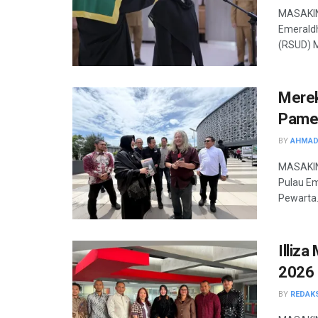
MASAKIN
Emeraldh
(RSUD) M
Merek
Pamer
BY
AHMAD
MASAKINI
Pulau Em
Pewarta.
Illiz
2026
BY
REDAK