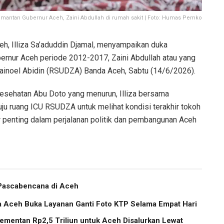
at mantan Gubernur Aceh, Zaini Abdullah di rumah sakit | Foto: Humas Pemko
h, Illiza Sa’aduddin Djamal, menyampaikan duka
rnur Aceh periode 2012-2017, Zaini Abdullah atau yang
Zainoel Abidin (RSUDZA) Banda Aceh, Sabtu (14/6/2026).
kesehatan Abu Doto yang menurun, Illiza bersama
ju ruang ICU RSUDZA untuk melihat kondisi terakhir tokoh
ur penting dalam perjalanan politik dan pembangunan Aceh
 Pascabencana di Aceh
a Aceh Buka Layanan Ganti Foto KTP Selama Empat Hari
ementan Rp2,5 Triliun untuk Aceh Disalurkan Lewat