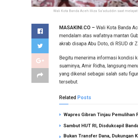
Wali Kota Banda Aceh Illiza Sa’aduddin saat melay
MASAKINI.CO –
Wali Kota Banda Ace
mendalam atas wafatnya mantan Gube
akrab disapa Abu Doto, di RSUD dr 
Begitu menerima informasi kondisi 
suaminya, Amir Ridha, langsung menu
yang dikenal sebagai salah satu fig
tersebut.
Related
Posts
Wapres Gibran Tinjau Pemulihan
Sambut HUT RI, Disdukcapil Band
Bukan Transfer Dana, Dukungan K