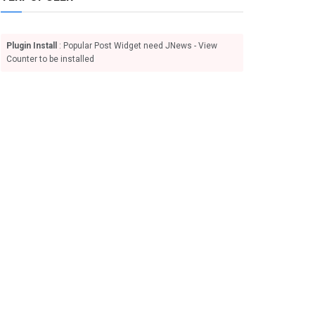
Plugin Install
: Popular Post Widget need JNews - View
Counter to be installed