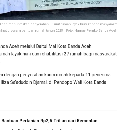
 Aceh menuntaskan penyerahan 30 unit rumah layak huni kepada masyarakat
aat program bantuan rumah tahun 2025. | Foto: Humas Pemko Banda Aceh
nda Aceh melalui Baitul Mal Kota Banda Aceh
ah layak huni dan rehabilitasi 27 rumah bagi masyarakat
.
ai dengan penyerahan kunci rumah kepada 11 penerima
Illiza Sa’aduddin Djamal, di Pendopo Wali Kota Banda
Bantuan Pertanian Rp2,5 Triliun dari Kementan