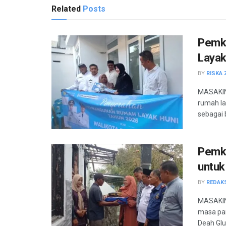
Related
Posts
Pemko
Layak
BY
RISKA 
MASAKINI
rumah la
sebagai b
Pemko
untuk
BY
REDAK
MASAKIN
masa pan
Deah Glu