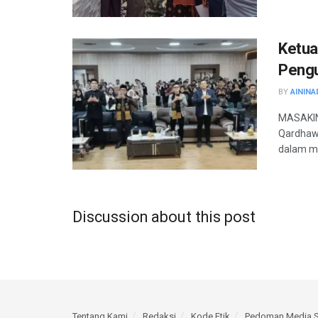
Ketua
Peng
BY
AININA
MASAKINI
Qardhawy
dalam me
Discussion about this post
Tentang Kami
Redaksi
Kode Etik
Pedoman Media S