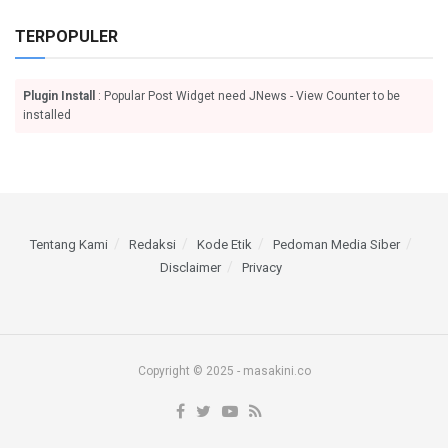
TERPOPULER
Plugin Install
: Popular Post Widget need JNews - View Counter to be
installed
Tentang Kami
Redaksi
Kode Etik
Pedoman Media Siber
Disclaimer
Privacy
Copyright © 2025 - masakini.co