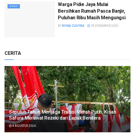
Warga Pidie Jaya Mulai
NEWS
Bersihkan Rumah Pasca Banjir,
Puluhan Ribu Masih Mengungsi
BY
RISKA ZULFIRA
18 DESEMBER 2025
CERITA
Sepuluh Tahun Menjaga Tradisi Merah Putih, Kisah
Safura Merawat Rezeki dari Lapak Bendera
4 AGUSTUS 2026