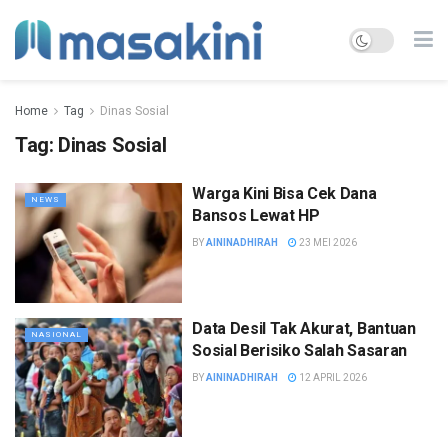
Home
Tag
Dinas Sosial
Tag:
Dinas Sosial
Warga Kini Bisa Cek Dana
NEWS
Bansos Lewat HP
BY
AININADHIRAH
23 MEI 2026
Data Desil Tak Akurat, Bantuan
NASIONAL
Sosial Berisiko Salah Sasaran
BY
AININADHIRAH
12 APRIL 2026