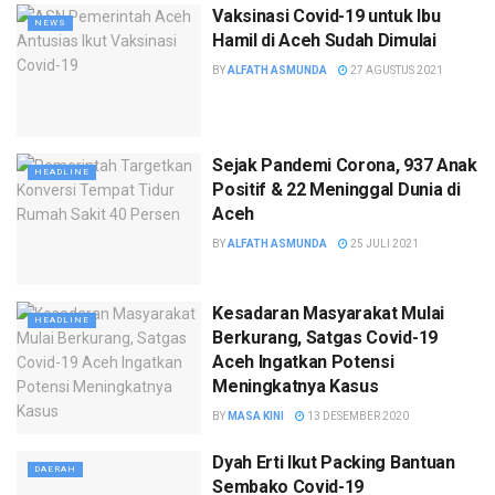
Vaksinasi Covid-19 untuk Ibu
NEWS
Hamil di Aceh Sudah Dimulai
BY
ALFATH ASMUNDA
27 AGUSTUS 2021
Sejak Pandemi Corona, 937 Anak
HEADLINE
Positif & 22 Meninggal Dunia di
Aceh
BY
ALFATH ASMUNDA
25 JULI 2021
Kesadaran Masyarakat Mulai
HEADLINE
Berkurang, Satgas Covid-19
Aceh Ingatkan Potensi
Meningkatnya Kasus
BY
MASA KINI
13 DESEMBER 2020
Dyah Erti Ikut Packing Bantuan
DAERAH
Sembako Covid-19