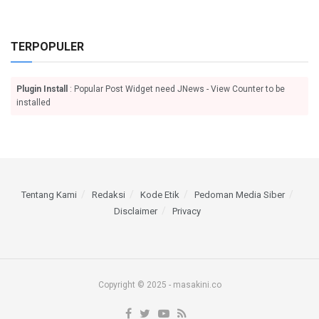
TERPOPULER
Plugin Install
: Popular Post Widget need JNews - View Counter to be
installed
Tentang Kami
Redaksi
Kode Etik
Pedoman Media Siber
Disclaimer
Privacy
Copyright © 2025 - masakini.co