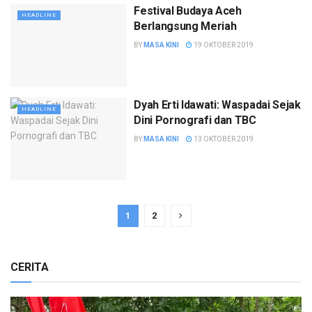
Festival Budaya Aceh
HEADLINE
Berlangsung Meriah
BY
MASA KINI
19 OKTOBER 2019
Dyah Erti Idawati: Waspadai Sejak
HEADLINE
Dini Pornografi dan TBC
BY
MASA KINI
13 OKTOBER 2019
1
2
CERITA