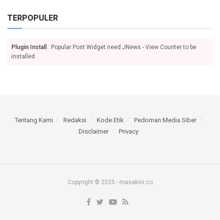
TERPOPULER
Plugin Install
: Popular Post Widget need JNews - View Counter to be
installed
Tentang Kami
Redaksi
Kode Etik
Pedoman Media Siber
Disclaimer
Privacy
Copyright © 2025 - masakini.co