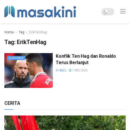
Home
Tag
ErikTenHag
Tag:
ErikTenHag
Konflik Ten Hag dan Ronaldo
OLAHRAGA
Terus Berlanjut
BY
ALI L
1 MEI 2026
CERITA