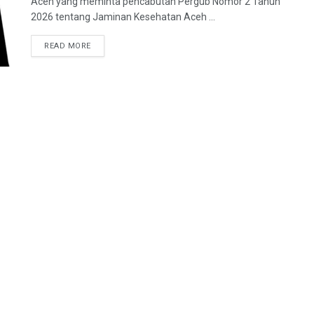
Aceh yang meminta pencabutan Pergub Nomor 2 Tahun
2026 tentang Jaminan Kesehatan Aceh ...
READ MORE