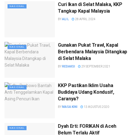
Curi Ikan di Selat Malaka, KKP
NASIONAL
Tangkap Kapal Malaysia
BY
ALI L
28 APRIL 2024
Gunakan Pukat Trawl, Kapal
NASIONAL
Berbendara Malaysia Ditangkap
di Selat Malaka
BY
REDAKSI
29 SEPTEMBER 2021
KKP Pastikan Iklim Usaha
NASIONAL
Budidaya Udang Kondusif,
Caranya?
BY
MASA KINI
13 AGUSTUS 2020
Dyah Erti: FORIKAN di Aceh
NASIONAL
Belum Terlalu Aktif