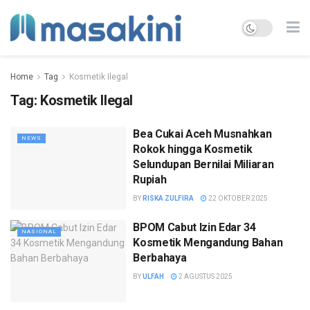
Home
Tag
Kosmetik Ilegal
Tag:
Kosmetik Ilegal
Bea Cukai Aceh Musnahkan
NEWS
Rokok hingga Kosmetik
Selundupan Bernilai Miliaran
Rupiah
BY
RISKA ZULFIRA
22 OKTOBER 2025
BPOM Cabut Izin Edar 34
NASIONAL
Kosmetik Mengandung Bahan
Berbahaya
BY
ULFAH
2 AGUSTUS 2025