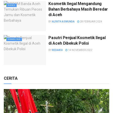
Kosmetik Ilegal Mengandung
NEWS
Bahan Berbahaya Masih Beredar
di Aceh
BY
ALFATH ASMUNDA
28 FEBRUARI 2024
Pasutri Penjual Kosmetik Ilegal
HEADLINE
di Aceh Dibekuk Polisi
BY
REDAKSI
14 NOVEMBER 2022
CERITA