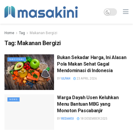
Home
Tag
Makanan Bergizi
Tag:
Makanan Bergizi
Bukan Sekadar Harga, Ini Alasan
NASIONAL
Pola Makan Sehat Gagal
Mendominasi di Indonesia
BY
ULFAH
23 APRIL 2026
Warga Dayah Usen Keluhkan
NEWS
Menu Bantuan MBG yang
Monoton Pascabanjir
BY
REDAKSI
18 DESEMBER 2025