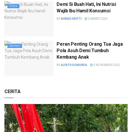
Demi Si Buah Hati, Ini Nutrisi
NEWS
Wajib Ibu Hamil Konsumsi
BY
AHMAD MUFTI
3 MARET 2024
Peran Penting Orang Tua Jaga
DAERAH
Pola Asuh Demi Tumbuh
Kembang Anak
BY
ALFATH ASMUNDA
3 NOVEMBER 2022
CERITA