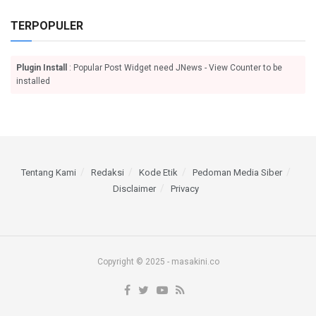
TERPOPULER
Plugin Install
: Popular Post Widget need JNews - View Counter to be
installed
Tentang Kami
Redaksi
Kode Etik
Pedoman Media Siber
Disclaimer
Privacy
Copyright © 2025 - masakini.co