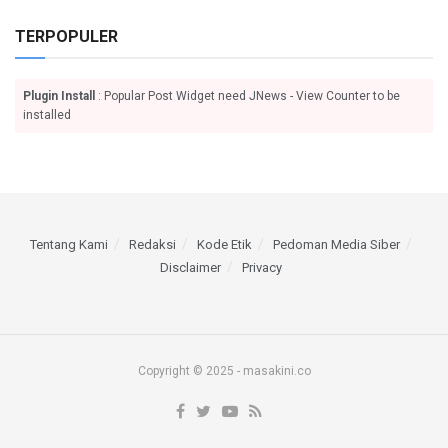
TERPOPULER
Plugin Install
: Popular Post Widget need JNews - View Counter to be
installed
Tentang Kami
Redaksi
Kode Etik
Pedoman Media Siber
Disclaimer
Privacy
Copyright © 2025 - masakini.co