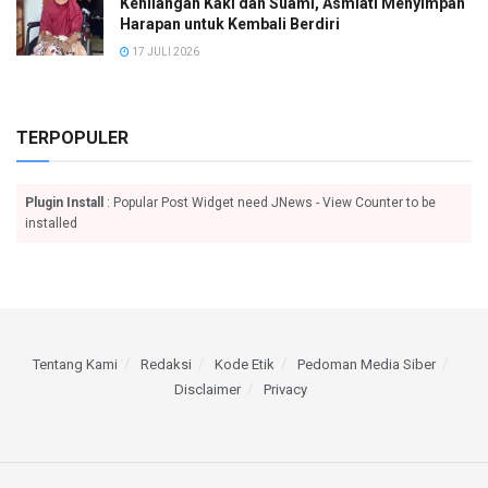
Kehilangan Kaki dan Suami, Asmiati Menyimpan
Harapan untuk Kembali Berdiri
17 JULI 2026
TERPOPULER
Plugin Install
: Popular Post Widget need JNews - View Counter to be
installed
Tentang Kami
Redaksi
Kode Etik
Pedoman Media Siber
Disclaimer
Privacy