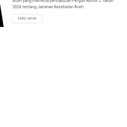
Aceh yang meminta pencabutan Pergub Nomor 2 Tahun
2026 tentang Jaminan Kesehatan Aceh ...
READ MORE