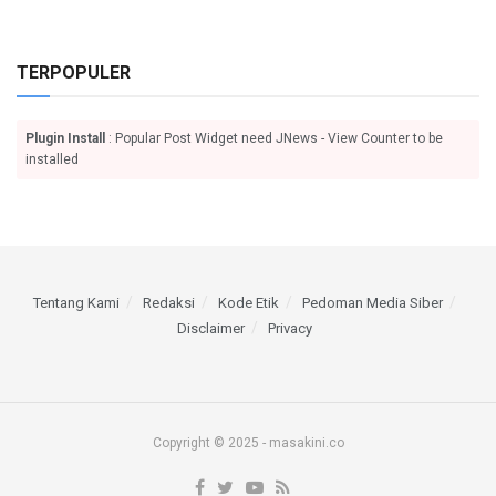
TERPOPULER
Plugin Install
: Popular Post Widget need JNews - View Counter to be
installed
Tentang Kami
Redaksi
Kode Etik
Pedoman Media Siber
Disclaimer
Privacy
Copyright © 2025 - masakini.co