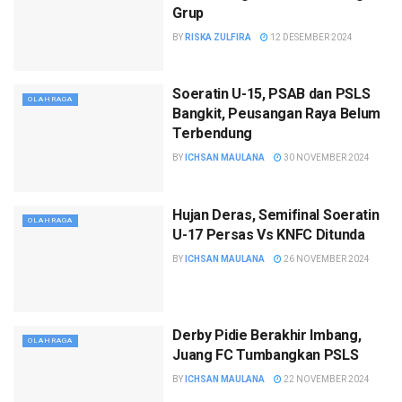
Grup
BY
RISKA ZULFIRA
12 DESEMBER 2024
Soeratin U-15, PSAB dan PSLS
OLAHRAGA
Bangkit, Peusangan Raya Belum
Terbendung
BY
ICHSAN MAULANA
30 NOVEMBER 2024
Hujan Deras, Semifinal Soeratin
OLAHRAGA
U-17 Persas Vs KNFC Ditunda
BY
ICHSAN MAULANA
26 NOVEMBER 2024
Derby Pidie Berakhir Imbang,
OLAHRAGA
Juang FC Tumbangkan PSLS
BY
ICHSAN MAULANA
22 NOVEMBER 2024