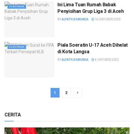
Ini Lima Tuan Rumah Babak
OLAHRAGA
Penyisihan Grup Liga 3 di Aceh
BY
ALFATH ASMUNDA
16 OKTOBER 2023
Piala Soeratin U-17 Aceh Dihelat
OLAHRAGA
di Kota Langsa
BY
ALFATH ASMUNDA
4 OKTOBER 2023
1
2
CERITA