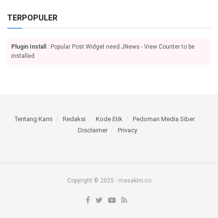
TERPOPULER
Plugin Install
: Popular Post Widget need JNews - View Counter to be
installed
Tentang Kami
Redaksi
Kode Etik
Pedoman Media Siber
Disclaimer
Privacy
Copyright © 2025 - masakini.co