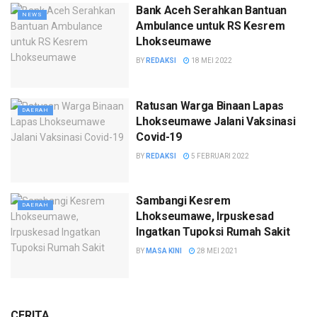
Bank Aceh Serahkan Bantuan
NEWS
Ambulance untuk RS Kesrem
Lhokseumawe
BY
REDAKSI
18 MEI 2022
Ratusan Warga Binaan Lapas
DAERAH
Lhokseumawe Jalani Vaksinasi
Covid-19
BY
REDAKSI
5 FEBRUARI 2022
Sambangi Kesrem
DAERAH
Lhokseumawe, Irpuskesad
Ingatkan Tupoksi Rumah Sakit
BY
MASA KINI
28 MEI 2021
CERITA