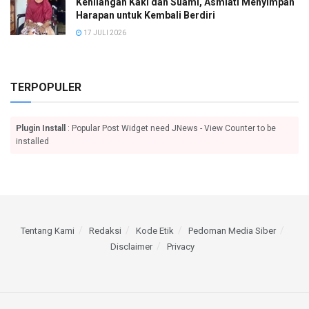
Kehilangan Kaki dan Suami, Asmiati Menyimpan
Harapan untuk Kembali Berdiri
17 JULI 2026
TERPOPULER
Plugin Install
: Popular Post Widget need JNews - View Counter to be
installed
Tentang Kami
Redaksi
Kode Etik
Pedoman Media Siber
Disclaimer
Privacy