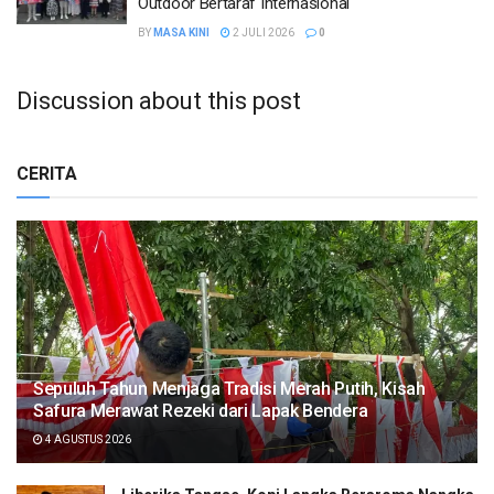
Outdoor Bertaraf Internasional
BY
MASA KINI
2 JULI 2026
0
Discussion about this post
CERITA
Sepuluh Tahun Menjaga Tradisi Merah Putih, Kisah
Safura Merawat Rezeki dari Lapak Bendera
4 AGUSTUS 2026