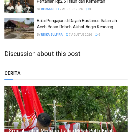
Pertanian Rp2,5 Triliun dari Kementan
BY
REDAKSI
7 AGUSTUS 2026
0
Balai Pengajian di Dayah Bustanus Salamah
Aceh Besar Roboh Akibat Angin Kencang
BY
RISKA ZULFIRA
7 AGUSTUS 2026
0
Discussion about this post
CERITA
Sepuluh Tahun Menjaga Tradisi Merah Putih, Kisah