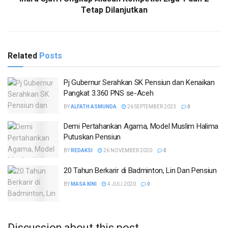
Tetap Dilanjutkan
Related
Posts
Pj Gubernur Serahkan SK Pensiun dan Kenaikan
Pangkat 3.360 PNS se-Aceh
BY
ALFATH ASMUNDA
26 SEPTEMBER 2023
0
Demi Pertahankan Agama, Model Muslim Halima
Putuskan Pensiun
BY
REDAKSI
26 NOVEMBER 2020
0
20 Tahun Berkarir di Badminton, Lin Dan Pensiun
BY
MASA KINI
4 JULI 2020
0
Discussion about this post