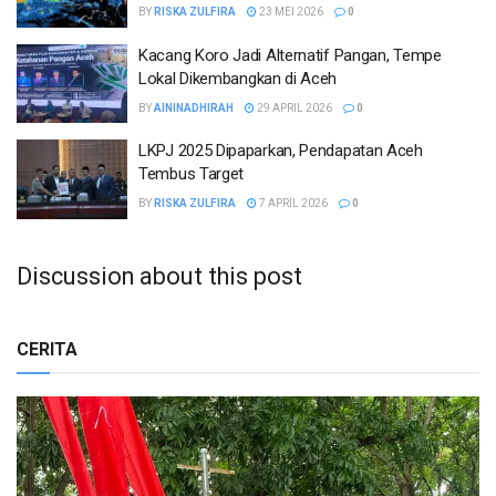
BY
RISKA ZULFIRA
23 MEI 2026
0
Kacang Koro Jadi Alternatif Pangan, Tempe
Lokal Dikembangkan di Aceh
BY
AININADHIRAH
29 APRIL 2026
0
LKPJ 2025 Dipaparkan, Pendapatan Aceh
Tembus Target
BY
RISKA ZULFIRA
7 APRIL 2026
0
Discussion about this post
CERITA